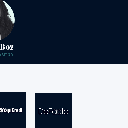
 Boz
nışmanı