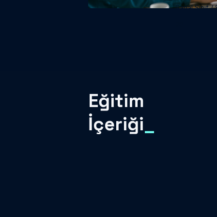
Sanal Sınıf / S
20
Eğitim
İçeriği
_