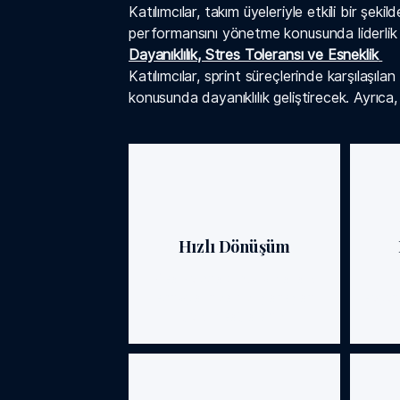
Katılımcılar, takım üyeleriyle etkili bir şeki
performansını yönetme konusunda liderlik be
Dayanıklılık, Stres Toleransı ve Esneklik
Katılımcılar, sprint süreçlerinde karşılaşılan
konusunda dayanıklılık geliştirecek. Ayrıca
Hızlı Dönüşüm
Kısa ve odaklı oturumlarla iş
O
sonuçlarınıza hızlı yansıyan
seçene
gelişim sağlarsınız.