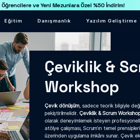
 Öğrencilere ve Yeni Mezunlara Özel %50 İndirim!
Eğitim
Danışmanlık
Yazılım Geliştirme
Çeviklik & S
Workshop
Çevik dönüşüm
, sadece teorik bilgiyle değ
pekiştirilmelidir.
Çeviklik & Scrum Workshop
olarak deneyimlemek isteyen profesyoneller
atölye çalışması, Scrum’ın temel prensipler
üzerinden uygulama imkânı sunar. Çevik ekip
at)