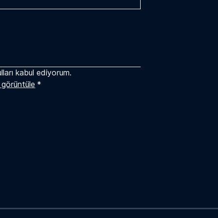
lları kabul ediyorum.
ı görüntüle
*