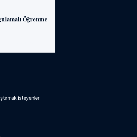
gulamalı Öğrenme
iş senaryolarıyla öğrenilen
bilgiyi hemen pratiğe
dönüştürürsünüz.
ştırmak isteyenler