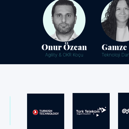
Onur Özcan
Gamze
Agility & OKR Koçu
Teknoloji Da