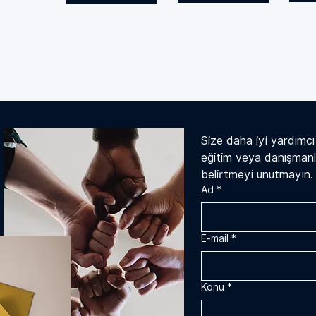
Size daha iyi yardımcı o
eğitim veya danışmanlı
belirtmeyi unutmayın.
Ad
*
E-mail
*
Konu
*