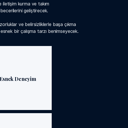
lde iletişim kurma ve takım
cerilerini geliştirecek.
 zorluklar ve belirsizliklerle başa çıkma
, esnek bir çalışma tarzı benimseyecek.
Esnek Deneyim
nline veya yüz yüze
klerle öğrenme sürecinizi
şekillendirebilirsiniz.