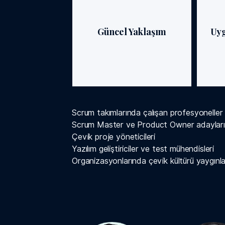
Güncel Yaklaşım
Uy
Eğitim içerikleri bugünün
Gerçek 
ihtiyaçlarına ve geleceğin
trendlerine göre tasarlanmıştır.
Scrum takımlarında çalışan profesyoneller
Scrum Master ve Product Owner adayları
Çevik proje yöneticileri
Yazılım geliştiriciler ve test mühendisleri
Organizasyonlarında çevik kültürü yaygınla