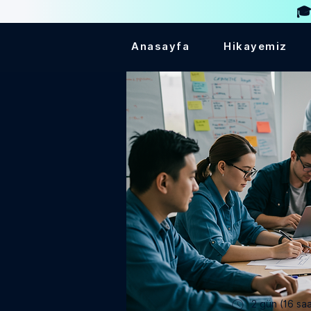
🎓
Anasayfa
Hikayemiz
2 gün (16 sa