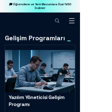
🎓 Öğrencilere ve Yeni Mezunlara Özel %50
İndirim!
Gelişim Programları
_
Yazılım Yöneticisi Gelişim
Programı