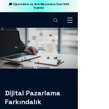
🎓 Öğrencilere ve Yeni Mezunlara Özel %50
İndirim!
3 saat
Webinar / Seminer
20
Dijital Pazarlama
Farkındalık