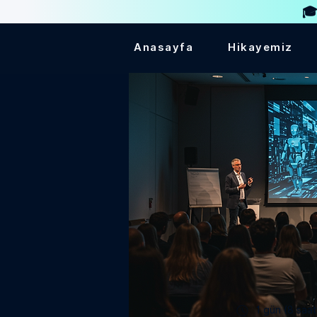
🎓
Anasayfa
Hikayemiz
1 gün (8 saat