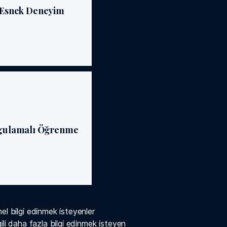
Esnek Deneyim
nline veya yüz yüze
klerle öğrenme sürecinizi
şekillendirebilirsiniz.
gulamalı Öğrenme
iş senaryolarıyla öğrenilen
bilgiyi hemen pratiğe
dönüştürürsünüz.
el bilgi edinmek isteyenler
ili daha fazla bilgi edinmek isteyen