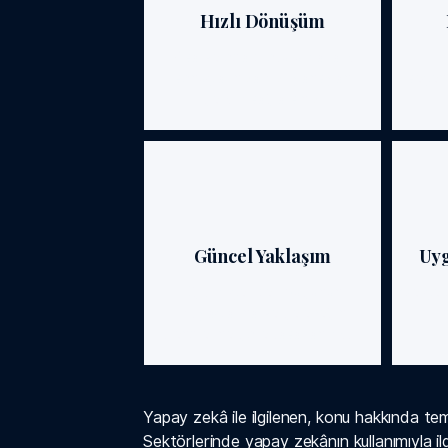
Hızlı Dönüşüm
Kısa ve odaklı oturumlarla iş
O
sonuçlarınıza hızlı yansıyan
seçene
gelişim sağlarsınız.
Güncel Yaklaşım
Uy
Eğitim içerikleri bugünün
Gerçek 
ihtiyaçlarına ve geleceğin
trendlerine göre tasarlanmıştır.
Yapay zekâ ile ilgilenen, konu hakkında tem
Sektörlerinde yapay zekânın kullanımıyla ilg