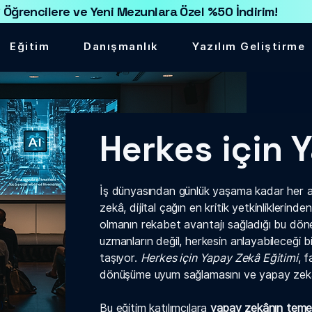
 Öğrencilere ve Yeni Mezunlara Özel %50 İndirim!
Eğitim
Danışmanlık
Yazılım Geliştirme
Herkes için 
İş dünyasından günlük yaşama kadar her al
zekâ, dijital çağın en kritik yetkinliklerinde
olmanın rekabet avantajı sağladığı bu d
uzmanların değil, herkesin anlayabileceğ
taşıyor.
Herkes için Yapay Zekâ Eğitimi
, f
dönüşüme uyum sağlamasını ve yapay zekâ 
)
Bu eğitim katılımcılara
yapay zekânın temel