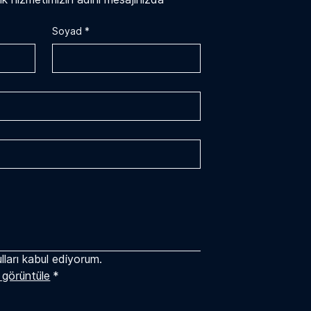
Soyad
*
lları kabul ediyorum.
ı görüntüle
*