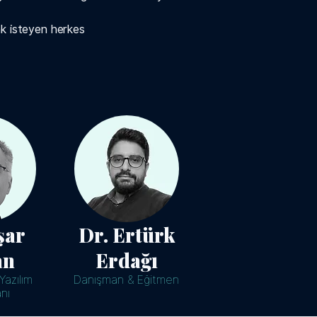
ak isteyen herkes
şar
Dr. Ertürk
an
Erdağı
Yazılım
Danışman & Eğitmen
nı