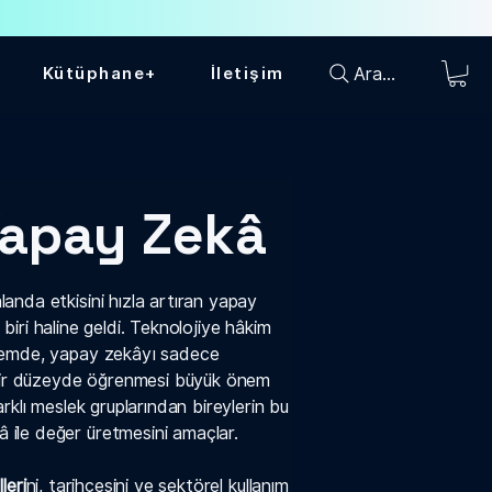
Ara...
Kütüphane+
İletişim
Yapay Zekâ
anda etkisini hızla artıran yapay
n biri haline geldi. Teknolojiye hâkim
önemde, yapay zekâyı sadece
i bir düzeyde öğrenmesi büyük önem
arklı meslek gruplarından bireylerin bu
ile değer üretmesini amaçlar.
leri
ni, tarihçesini ve sektörel kullanım