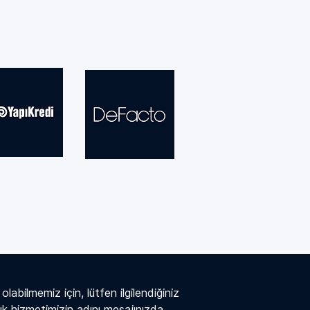
labilmemiz için, lütfen ilgilendiğiniz 
k hizmetimizin adını mesajınızda 