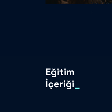
Sanal Sınıf / S
16
Eğitim
İçeriği
_