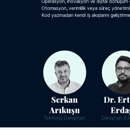
Operasyon, inovasyon ve dijital dönüşüm e
Otomasyon, verimlilik veya süreç yönetimiyl
Kod yazmadan kendi iş akışlarını geliştirm
Serkan
Dr. Er
Arıkuşu
Erda
Teknoloji Danışmanı
Danışman & 