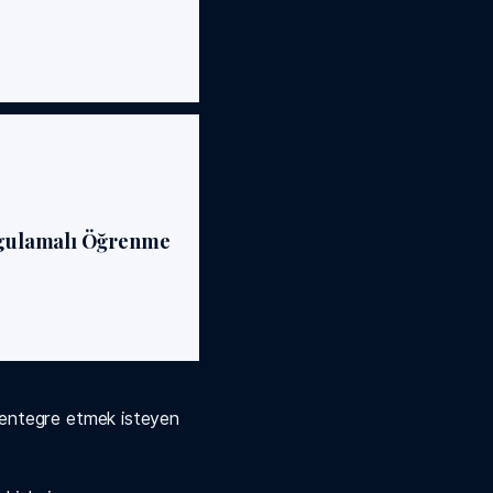
nline veya yüz yüze
klerle öğrenme sürecinizi
şekillendirebilirsiniz.
gulamalı Öğrenme
iş senaryolarıyla öğrenilen
bilgiyi hemen pratiğe
dönüştürürsünüz.
 entegre etmek isteyen