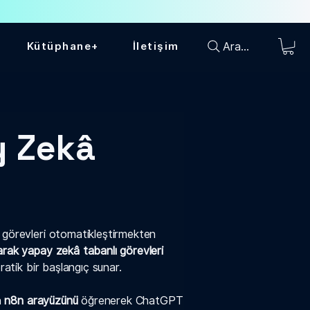
Ara...
Kütüphane+
İletişim
y Zekâ
n görevleri otomatikleştirmekten
arak yapay zekâ tabanlı görevleri
pratik bir başlangıç sunar.
n
n8n arayüzünü
öğrenerek ChatGPT