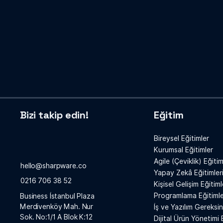
Bizi takip edin!
Eğitim
Bireysel Eğitimler
Kurumsal Eğitimler
Agile (Çeviklik) Eğitim
hello@sharpware.co
Yapay Zekâ Eğitimler
0216 706 38 52
Kişisel Gelişim Eğitiml
Programlama Eğitimle
Business İstanbul Plaza
Merdivenköy Mah. Nur
İş ve Yazılım Gereksin
Sok. No:1/1 A Blok K:12
Dijital Ürün Yönetimi 