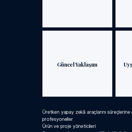
Kısa ve odaklı oturumlarla iş
O
sonuçlarınıza hızlı yansıyan
seçene
gelişim sağlarsınız.
Güncel Yaklaşım
Uy
Eğitim içerikleri bugünün
Gerçek 
ihtiyaçlarına ve geleceğin
trendlerine göre tasarlanmıştır.
Üretken yapay zekâ araçlarını süreçlerine
profesyoneller
Ürün ve proje yöneticileri