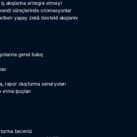
 iş akışlarına entegre etmeyi
r kendi süreçlerinde otomasyonlar
retken yapay zekâ destekli akışlarını
olarına genel bakış
ısı
ma, rapor oluşturma senaryoları
 etme ipuçları
r
turma becerisi