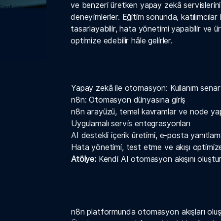
ve benzeri üretken yapay zekâ servislerini
ınıf İçi
deneyimlerler. Eğitim sonunda, katılımcıla
tasarlayabilir, hata yönetimi yapabilir ve ü
optimize edebilir hâle gelirler.
Yapay zekâ ile otomasyon: Kullanım senary
n8n: Otomasyon dünyasına giriş
n8n arayüzü, temel kavramlar ve node yap
Uygulamalı servis entegrasyonları
AI destekli içerik üretimi, e-posta yanıtla
Hata yönetimi, test etme ve akışı optimize
Atölye:
Kendi AI otomasyon akışını oluştu
n8n platformunda otomasyon akışları oluş