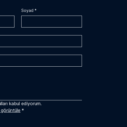
Soyad
*
lları kabul ediyorum.
ı görüntüle
*