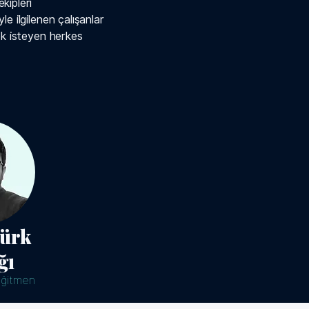
kipleri
e ilgilenen çalışanlar
ek isteyen herkes
türk
ğı
Eğitmen