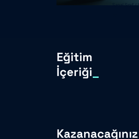
Sanal Sınıf / S
20
Eğitim
İçeriği
_
Kazanacağınız