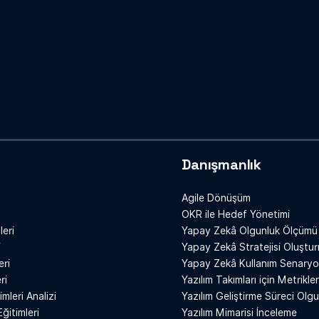
Danışmanlık
Agile Dönüşüm
OKR ile Hedef Yönetimi
leri
Yapay Zekâ Olgunluk Ölçümü
i
Yapay Zekâ Stratejisi Oluştu
eri
Yapay Zekâ Kullanım Senaryo
ri
Yazılım Takımları için Metrikl
imleri Analizi
Yazılım Geliştirme Süreci Olg
Eğitimleri
Yazılım Mimarisi İnceleme