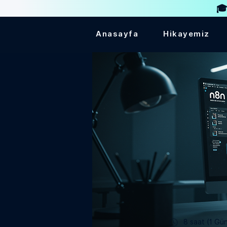
🎓
Anasayfa
Hikayemiz
8 saat (1 Gü