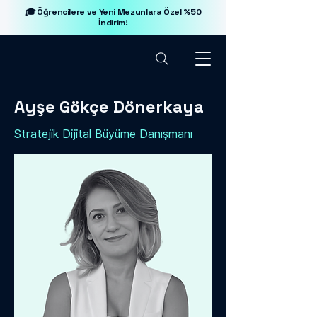
🎓 Öğrencilere ve Yeni Mezunlara Özel %50
İndirim!
Ayşe Gökçe Dönerkaya
Stratejik Dijital Büyüme Danışmanı