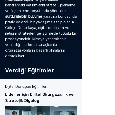
kanallardaki yatırımlarını strateji, planlama
ve ölçümleme boyutunda yöneterek
sürdürülebilir büyüme
yaratma konusunda
pratik ve etkili bir yaklaşıma sahip olan A.
Gökçe Dönerkaya, dijital dönüşüm ve
iletişim stratejileri geliştirmede tutkulu bir
profesyoneldir. Medya yatırımlarının
verimliliğini artırma süreçleri ile
organizasyonların başarılı olmalarını
destekliyor.
Verdiği Eğitimler
Dijital Dönüşüm Eğitimleri
Liderler için Dijital Okuryazarlık ve
Stratejik Diyalog