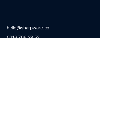
hello@sharpware.co
0216 706 38 52
Business İstanbul Plaza
Merdivenköy Mah. Nur
Sok. No:1/1 A Blok K:12
D:115 İç Kapı: 2
Göztepe - İstanbul
Eğitim
Bireysel Eğitimler
Kurumsal Eğitimler
Agile (Çeviklik) Eğitimleri
Yapay Zekâ Eğitimleri
Kişisel Gelişim Eğitimleri
Programlama Eğitimleri