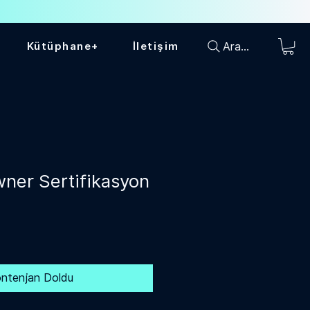
Ara...
Kütüphane+
İletişim
ner Sertifikasyon
ntenjan Doldu