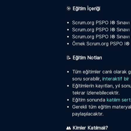
🎯
Eğitim İçeriği
Scrum.org PSPO I® Sınavı H
Scrum.org PSPO I® Sınavı S
Scrum.org PSPO I® Sınavı i
Örnek Scrum.org PSPO I® 
📝
Eğitim Notları
Tüm eğitimler canlı olarak ge
soru sorabilir,
interaktif bi
Eğitimlerin kayıtları, yıl s
tekrar izlenebilecektir.
Eğitim sonunda
katılım sert
Gerekli tüm eğitim materyall
paylaşılacaktır.
👥
Kimler Katılmalı?