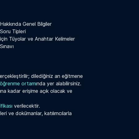
akkında Genel Bilgiler
oru Tipleri
çin Tüyolar ve Anahtar Kelimeler
Sınavı
rçekleştirilir; dilediğiniz an eğitmene
r öğrenme ortamı
nda yer alabilirsiniz.
onuna kadar erişime açık olacak ve
ifikası
verilecektir.
eri ve dokümanlar, katılımcılarla