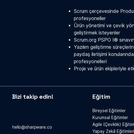
Scrum çerçevesinde Produc
profesyoneller
Ürün yönetimi ve çevik yönt
geliştirmek isteyenler
Scrum.org PSPO I® sınavına
Yazılım geliştirme süreçler
paydaş iletişimi konularınd
profesyonelleri
Proje ve ürün ekipleriyle et
Bizi takip edin!
Eğitim
Bireysel Eğitimler
Kurumsal Eğitimler
Agile (Çeviklik) Eğitim
hello@sharpware.co
Yapay Zekâ Eğitimler