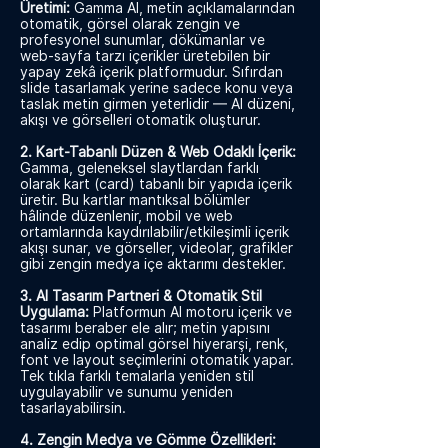
Üretimi:
Gamma AI, metin açıklamalarından
otomatik, görsel olarak zengin ve
profesyonel sunumlar, dökümanlar ve
web-sayfa tarzı içerikler üretebilen bir
yapay zekâ içerik platformudur. Sıfırdan
slide tasarlamak yerine sadece konu veya
taslak metin girmen yeterlidir — AI düzeni,
akışı ve görselleri otomatik oluşturur.
2. Kart-Tabanlı Düzen & Web Odaklı İçerik:
Gamma, geleneksel slaytlardan farklı
olarak kart (card) tabanlı bir yapıda içerik
üretir. Bu kartlar mantıksal bölümler
hâlinde düzenlenir, mobil ve web
ortamlarında kaydırılabilir/etkileşimli içerik
akışı sunar, ve görseller, videolar, grafikler
gibi zengin medya içe aktarımı destekler.
3. AI Tasarım Partneri & Otomatik Stil
Uygulama:
Platformun AI motoru içerik ve
tasarımı beraber ele alır; metin yapısını
analiz edip optimal görsel hiyerarşi, renk,
font ve layout seçimlerini otomatik yapar.
Tek tıkla farklı temalarla yeniden stil
uygulayabilir ve sunumu yeniden
tasarlayabilirsin.
4. Zengin Medya ve Gömme Özellikleri: