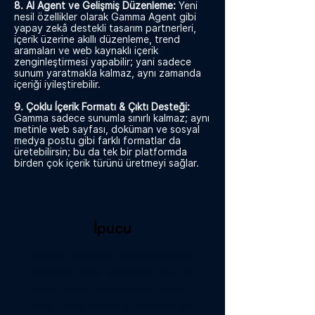
8. AI Agent ve Gelişmiş Düzenleme:
Yeni
nesil özellikler olarak Gamma Agent gibi
yapay zekâ destekli tasarım partnerleri,
içerik üzerine akıllı düzenleme, trend
aramaları ve web kaynaklı içerik
zenginleştirmesi yapabilir; yani sadece
sunum yaratmakla kalmaz, aynı zamanda
içeriği iyileştirebilir.
9. Çoklu İçerik Formatı & Çıktı Desteği:
Gamma sadece sunumla sınırlı kalmaz; aynı
metinle web sayfası, doküman ve sosyal
medya postu gibi farklı formatlar da
üretebilirsin; bu da tek bir platformda
birden çok içerik türünü üretmeyi sağlar.
İpucu
Sıfırdan prompt yazmak yerine;
elinizdeki uzun raporları, PDF'leri
veya notları Gamma'ya "import"
edin. AI'ya "Bunu 10 sayfalık bir