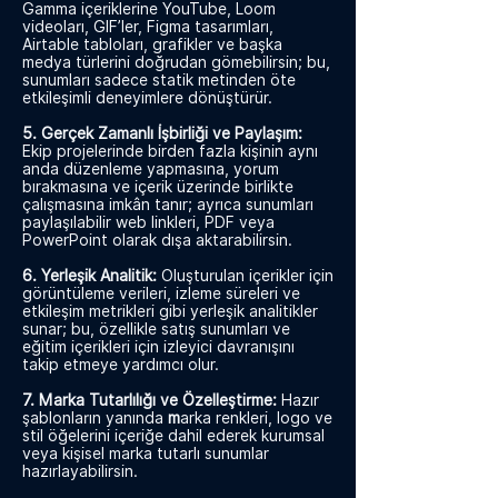
Gamma içeriklerine YouTube, Loom
videoları, GIF’ler, Figma tasarımları,
Airtable tabloları, grafikler ve başka
medya türlerini doğrudan gömebilirsin; bu,
sunumları sadece statik metinden öte
etkileşimli deneyimlere dönüştürür.
5. Gerçek Zamanlı İşbirliği ve Paylaşım:
Ekip projelerinde birden fazla kişinin aynı
anda düzenleme yapmasına, yorum
bırakmasına ve içerik üzerinde birlikte
çalışmasına imkân tanır; ayrıca sunumları
paylaşılabilir web linkleri, PDF veya
PowerPoint olarak dışa aktarabilirsin.
6. Yerleşik Analitik:
Oluşturulan içerikler için
görüntüleme verileri, izleme süreleri ve
etkileşim metrikleri gibi yerleşik analitikler
sunar; bu, özellikle satış sunumları ve
eğitim içerikleri için izleyici davranışını
takip etmeye yardımcı olur.
7. Marka Tutarlılığı ve Özelleştirme:
Hazır
şablonların yanında
m
arka renkleri, logo ve
stil öğelerini içeriğe dahil ederek kurumsal
veya kişisel marka tutarlı sunumlar
hazırlayabilirsin.