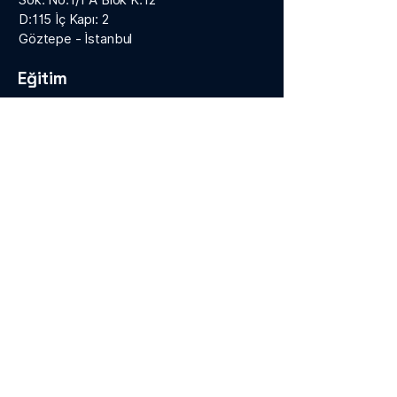
Sok. No:1/1 A Blok K:12
D:115 İç Kapı: 2
Göztepe - İstanbul
Eğitim
Bireysel Eğitimler
Kurumsal Eğitimler
Agile (Çeviklik) Eğitimleri
Yapay Zekâ Eğitimleri
Kişisel Gelişim Eğitimleri
Programlama Eğitimleri
İş ve Yazılım Gereksinimleri Analizi
Dijital Ürün Yönetimi Eğitimleri
Yazılım Testi ve Test Otomasyon Eğitimleri
Dijital Dönüşüm Eğitimleri
Gelişim Programları
Danışmanlık
Agile Dönüşüm