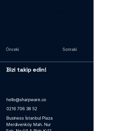
yönetici özetine dönüştür"
komutunu vererek saatlerce
sürecek raporlama işini dakikalar
içinde bitirebilirsiniz.
Önceki
Sonraki
Bizi takip edin!
hello@sharpware.co
0216 706 38 52
Business İstanbul Plaza
Merdivenköy Mah. Nur