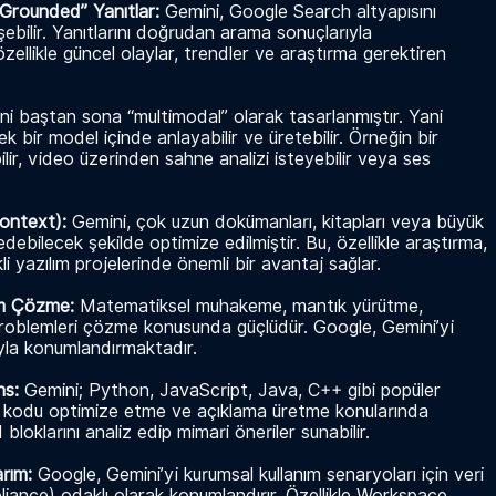
Grounded” Yanıtlar:
Gemini, Google Search altyapısını
şebilir. Yanıtlarını doğrudan arama sonuçlarıyla
özellikle güncel olaylar, trendler ve araştırma gerektiren
ni baştan sona “multimodal” olarak tasarlanmıştır. Yani
k bir model içinde anlayabilir ve üretebilir. Örneğin bir
ilir, video üzerinden sahne analizi isteyebilir veya ses
Context):
Gemini, çok uzun dokümanları, kitapları veya büyük
debilecek şekilde optimize edilmiştir. Bu, özellikle araştırma,
 yazılım projelerinde önemli bir avantaj sağlar.
lem Çözme:
Matematiksel muhakeme, mantık yürütme,
problemleri çözme konusunda güçlüdür. Google, Gemini’yi
ıyla konumlandırmaktadır.
ns:
Gemini; Python, JavaScript, Java, C++ gibi popüler
, kodu optimize etme ve açıklama üretme konularında
loklarını analiz edip mimari öneriler sunabilir.
arım:
Google, Gemini’yi kurumsal kullanım senaryoları için veri
mpliance) odaklı olarak konumlandırır. Özellikle Workspace