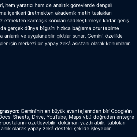
ri, hem yaratıcı hem de analitik görevlerde dengeli
a içerikleri üretmekten akademik metin taslakları
aliz etmekten karmaşık konuları sadeleştirmeye kadar geniş
anda gerçek dünya bilgisini hızlıca bağlama oturtabilme
a anlamlı ve uygulanabilir çıktılar sunar. Gemini, özellikle
ipler için merkezi bir yapay zekâ asistanı olarak konumlanır.
egrasyon:
Gemini’nin en büyük avantajlarından biri Google’ın
 Docs, Sheets, Drive, YouTube, Maps vb.) doğrudan entegre
e-postalarını özetleyebilir, doküman yazdırabilir, tabloları
anlık olarak yapay zekâ destekli şekilde işleyebilir.