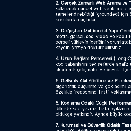
2. Gerçek Zamanlı Web Arama ve “
kullanarak güncel web verilerine eri
temellendirebildiği (grounded) için 
konularda güçlüdür.
3. Doğuştan Multimodal Yapı:
Gemi
metin, görsel, ses, video ve kodu te
görseli yükleyip içeriğini yorumlatab
kaydını yazıya döktürebilirsiniz.
4. Uzun Bağlam Penceresi (Long 
kod tabanlarını tek seferde analiz e
akademik çalışmalar ve büyük ölçekli
5. Gelişmiş Akıl Yürütme ve Prob
algoritmik düşünme ve çok adımlı 
özellikle “reasoning-first” yaklaşım
6. Kodlama Odaklı Güçlü Performa
dillerde kod yazma, hata ayıklama
oldukça yetkindir. Ayrıca büyük kod b
7. Kurumsal ve Güvenlik Odaklı Tas
güvenliği, gizlilik ve uyumluluk (co