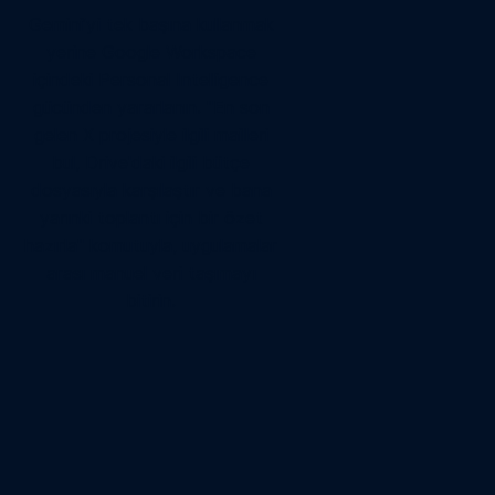
Gemini’yi tek başına kullanmak
yerine Google Workspace
içindeki Personal Intelligence
gücünden yararlanın. "En son
gelen X projesiyle ilgili mailleri
bul, Drive'daki ilgili bütçe
dosyasıyla karşılaştır ve bana
yarınki toplantı için bir özet
hazırla" komutuyla, uygulamalar
arası manuel veri taşımayı
bitirin.