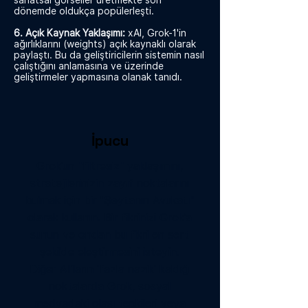
sanatsal görseller üretmekte son
dönemde oldukça popülerleşti.
6. Açık Kaynak Yaklaşımı:
xAI, Grok-1'in
ağırlıklarını (weights) açık kaynaklı olarak
paylaştı. Bu da geliştiricilerin sistemin nasıl
çalıştığını anlamasına ve üzerinde
geliştirmeler yapmasına olanak tanıdı.
İpucu
Grok’un "filtresiz" yaklaşımını,
stratejilerinizin zayıf noktalarını
bulmak için bir "Şeytanın Avukatı"
olarak kullanın. Bir fikrinizi Grok’a
sunun ve ondan bu fikri en sert
şekilde eleştirmesini isteyin.
Diğer AI’ların 'fazla nazik' kaldığı
noktalarda Grok, sosyal
medyadaki olası tepkileri veya