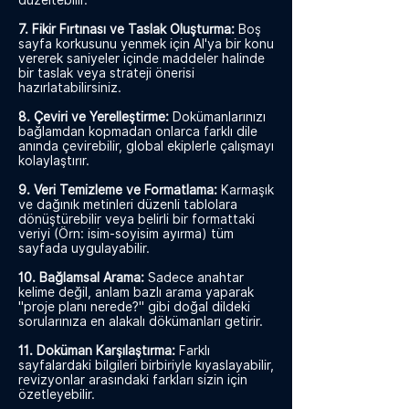
düzeltebilir.
7. Fikir Fırtınası ve Taslak Oluşturma:
Boş
sayfa korkusunu yenmek için AI'ya bir konu
vererek saniyeler içinde maddeler halinde
bir taslak veya strateji önerisi
hazırlatabilirsiniz.
8. Çeviri ve Yerelleştirme:
Dokümanlarınızı
bağlamdan kopmadan onlarca farklı dile
anında çevirebilir, global ekiplerle çalışmayı
kolaylaştırır.
9. Veri Temizleme ve Formatlama:
Karmaşık
ve dağınık metinleri düzenli tablolara
dönüştürebilir veya belirli bir formattaki
veriyi (Örn: isim-soyisim ayırma) tüm
sayfada uygulayabilir.
10. Bağlamsal Arama:
Sadece anahtar
kelime değil, anlam bazlı arama yaparak
"proje planı nerede?" gibi doğal dildeki
sorularınıza en alakalı dökümanları getirir.
11. Doküman Karşılaştırma:
Farklı
sayfalardaki bilgileri birbiriyle kıyaslayabilir,
revizyonlar arasındaki farkları sizin için
özetleyebilir.