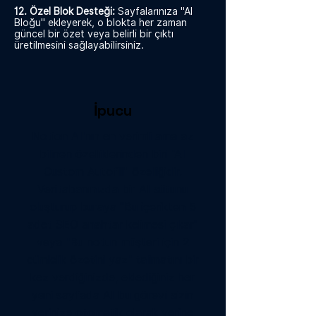
12. Özel Blok Desteği:
Sayfalarınıza "AI
Bloğu" ekleyerek, o blokta her zaman
güncel bir özet veya belirli bir çıktı
üretilmesini sağlayabilirsiniz.
İpucu
Notion AI'nın en verimli ama az
bilinen özelliklerinden biri "AI
Custom Autofill" özelliğidir.
Veritabanınızda bir AI sütunu
oluşturup buraya "Bu içerikten 5
adet SEO anahtar kelimesi çıkar"
veya "Bu notun müşteri için 2
cümlelik özetini yaz" talimatını bir
kez verdiğinizde, eklediğiniz her
yeni sayfada AI bu görevi sizin
yerinize otomatik olarak yerine