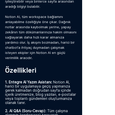
iyileştirebilir veya binlerce sayfa arasından
aradığı bilgiyi bulabilir.
Notion AI, tüm workspace bağlamını
anlayabilme özelliğiyle öne çıkar. Dağınık
notlar arasında kaybolmak yerine, yapay
zekânın tüm dökümanlarınıza hakim olmasını
sağlayarak daha hızlı karar almanıza
yardımcı olur. İş akışını bozmadan, harici bir
chatbot’a ihtiyaç duymadan çalışmak
isteyen ekipler için Notion AI en güçlü
verimlilik aracıdır.
Özellikleri
1. Entegre AI Yazım Asistanı:
Notion AI,
harici bir uygulamaya geçiş yapmanıza
gerek kalmadan doğrudan sayfa içinde
içerik üretmenize, blog yazıları, e-postalar
veya toplantı gündemleri oluşturmanıza
olanak tanır.
2. AI Q&A (Soru-Cevap):
Tüm çalışma