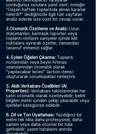
alanınızı (workspace) tarayarak
sorduğunuz sorulara yanıt verir; örneğin
“Geçen haftaki toplantıda alınan kararlar
nelerdi?” dediğinizde ilgili tüm sayfaları
analiz ederek size özet bir cevap sunar.
3.Otomatik Özetleme ve Analiz:
Uzun
dokümanları, karmaşık raporları veya
toplantı notlarını saniyeler içinde kilit
noktalara ayırarak özetler, zamandan
tasarruf etmenizi sağlar.
4. Eylem Öğeleri Çıkarma:
Toplantı
notlarından veya beyin fırtınası
seanslarından otomatik olarak
"yapılacaklar listesi" (action items)
oluşturarak sorumlulukları netleştirir.
5. Akıllı Veritabanı Özellikleri (AI
Properties):
Veritabanı tablolarındaki her
satırı otomatik olarak özetleyebilir, belirli
bilgileri metin içinden çekip çıkarabilir veya
içerikleri kategorize edebilir.
6. Dil ve Ton Uyarlaması:
Yazdığınız bir
metni tek tıkla daha profesyonel, daha
samimi veya daha otoriter bir hale
getirebilir; yazım hatalarını anında