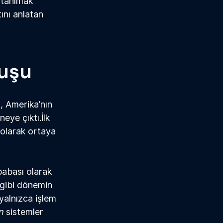
 tanımak 
ını anlatan 
ğuşu
, Amerika’nın 
eye çıktı.İlk 
 olarak ortaya 
babası olarak 
 gibi dönemin 
 yalnızca işlem 
n 
sistemler 