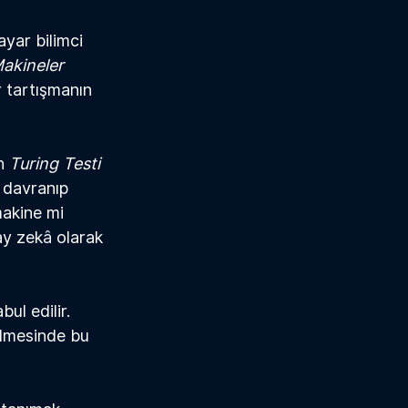
ayar bilimci 
akineler 
r tartışmanın 
n 
Turing Testi 
i davranıp 
akine mi 
ay zek
â
 olarak 
ul edilir. 
ilmesinde bu 