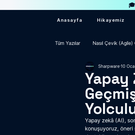
🎓
Anasayfa
Hikayemiz
Tüm Yazılar
Nasıl Çevik (Agile
Sharpware
10 Oca
Yapay 
Geçmiş
Yolcul
Yapay zek
â
 (AI), s
konuşuyoruz, öneri s