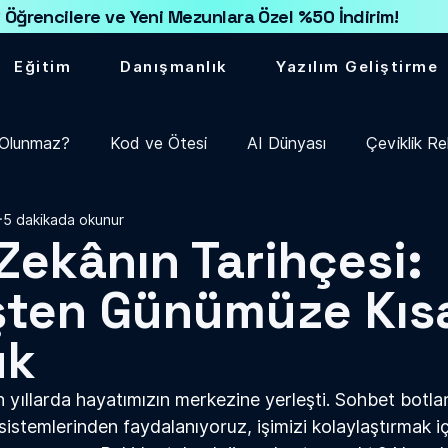
 Öğrencilere ve Yeni Mezunlara Özel %50 İndirim!
Eğitim
Danışmanlık
Yazılım Geliştirme
) Olunmaz?
Kod ve Ötesi
AI Dünyası
Çeviklik Re
5 dakikada okunur
Zekânın Tarihçesi:
ten Günümüze Kısa
uk
on yıllarda hayatımızın merkezine yerleşti. Sohbet botlar
istemlerinden faydalanıyoruz, işimizi kolaylaştırmak i