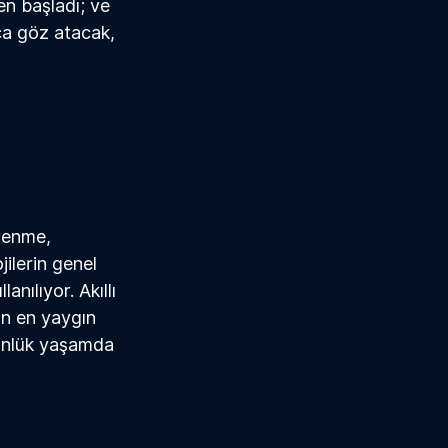
en başladı; ve 
ca göz atacak, 
renme, 
ilerin genel 
anılıyor. Akıllı 
ın en yaygın 
günlük yaşamda 