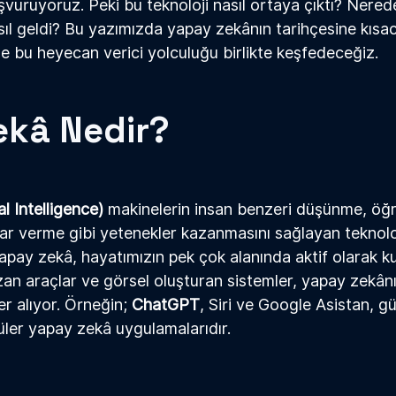
şvuruyoruz. Peki bu teknoloji nasıl ortaya çıktı? Nered
ıl geldi? Bu yazımızda yapay zek
â
nın tarihçesine kısa
bu heyecan verici yolculuğu birlikte keşfedeceğiz.
ekâ Nedir?
ial Intelligence)
 makinelerin insan benzeri düşünme, öğ
r verme gibi yetenekler kazanmasını sağlayan teknoloj
apay zek
â
, hayatımızın pek çok alanında aktif olarak kull
zan araçlar ve görsel oluşturan sistemler, yapay zek
â
n
r alıyor. Örneğin; 
ChatGPT
, Siri ve Google Asistan, 
üler yapay zek
â
 uygulamalarıdır.