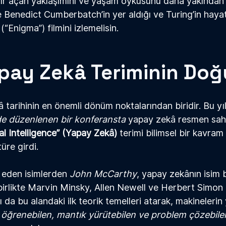
ığır açan yaklaşımını ve yaşam öyküsünü daha yakından
 Benedict Cumberbatch’in yer aldığı ve Turing’in hayat
“Enigma”) filmini izlemelisin. 
pay Zekâ Teriminin Do
â
 tarihinin en önemli dönüm noktalarından biridir. Bu yıl
de düzenlenen bir konferansta 
yapay zek
â 
resmen sahn
ial Intelligence” (Yapay Zek
â
)
 terimi bilimsel bir kavram
türe girdi.
 eden isimlerden
 John McCarthy
, yapay zek
â
nın isim 
 birlikte Marvin Minsky, Allen Newell ve Herbert Simon
ı da bu alandaki ilk teorik temelleri atarak, makinelerin
 
öğrenebilen, mantık yürütebilen ve problem çözebile