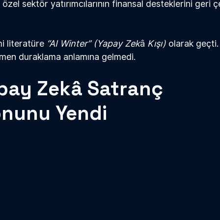
özel sektör yatırımcılarının finansal desteklerini geri 
 literatüre 
“AI Winter” (Yapay Zek
â
 Kışı) 
olarak geçti
en duraklama anlamına gelmedi.
pay Zekâ Satranç 
nunu Yendi