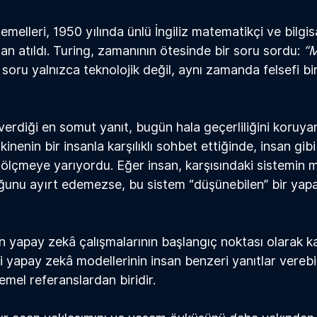
 temelleri, 1950 yılında ünlü İngiliz matematikçi ve bilgis
dan atıldı. Turing, zamanının ötesinde bir soru sordu: 
“M
 soru yalnızca teknolojik değil, aynı zamanda felsefi bi
verdiği en somut yanıt, bugün hala geçerliliğini koruya
kinenin bir insanla karşılıklı sohbet ettiğinde, insan gib
lçmeye yarıyordu. Eğer insan, karşısındaki sistemin m
ğunu ayırt edemezse, bu sistem “düşünebilen” bir yap
n yapay zek
â
 çalışmalarının başlangıç noktası olarak kab
i yapay zek
â
 modellerinin insan benzeri yanıtlar vereb
emel referanslardan biridir.