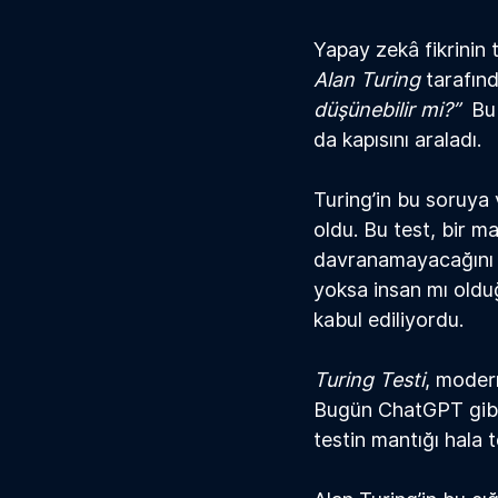
Yapay zek
â
 fikrinin
Alan Turing
 tarafın
düşünebilir mi?”
Bu
da kapısını araladı.
Turing’in bu soruya 
oldu. Bu test, bir ma
davranamayacağını ö
yoksa insan mı oldu
kabul ediliyordu.
Turing Testi
, moder
Bugün ChatGPT gib
testin mantığı hala t