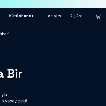
Ara...
Kütüphane+
İletişim
hberi
 Bir
ıyla 
çin yapay zek
â