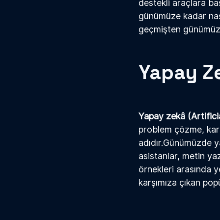
destekli araçlara ba
günümüze kadar nas
geçmişten günümüze 
Yapay Z
Yapay zek
â
 (Artific
problem çözme, kara
adıdır.Günümüzde y
asistanlar, metin ya
örnekleri arasında ye
karşımıza çıkan pop