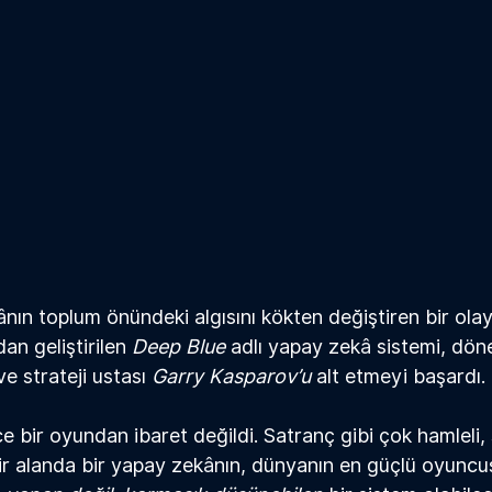
â
nın toplum önündeki algısını kökten değiştiren bir olay
an geliştirilen
 Deep Blue 
adlı yapay zek
â
 sistemi, dö
e strateji ustası
 Garry Kasparov’u
 alt etmeyi başardı.
 bir oyundan ibaret değildi. Satranç gibi çok hamleli, 
bir alanda bir yapay zek
â
nın, dünyanın en güçlü oyuncu