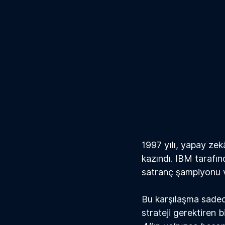
1997 yılı, yapay zek
kazındı. IBM tarafınd
satranç şampiyonu v
Bu karşılaşma sadece
strateji gerektiren 