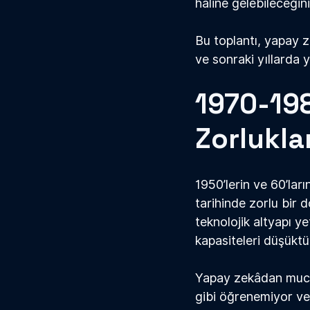
haline gelebileceğin
Bu toplantı, yapay 
ve sonraki yıllarda 
1970-198
Zorlukla
1950’lerin ve 60’ları
tarihinde zorlu bir d
teknolojik altyapı ye
kapasiteleri düşüktü
Yapay zek
â
dan muci
gibi öğrenemiyor ve 