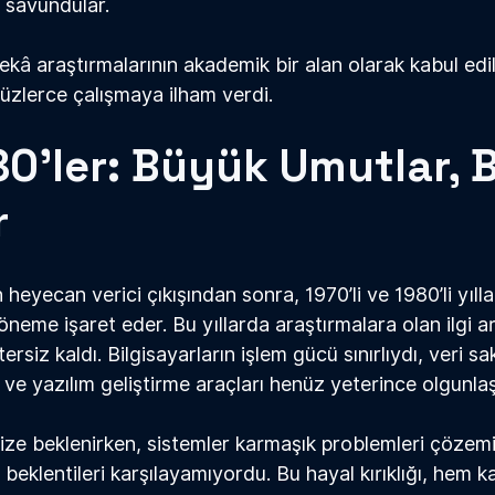
i savundular.
zek
â
 araştırmalarının akademik bir alan olarak kabul edi
yüzlerce çalışmaya ilham verdi.
0’ler: Büyük Umutlar, 
r
n heyecan verici çıkışından sonra, 1970’li ve 1980’li yıll
öneme işaret eder. Bu yıllarda araştırmalara olan ilgi a
tersiz kaldı. Bilgisayarların işlem gücü sınırlıydı, veri s
 ve yazılım geliştirme araçları henüz yeterince olgunla
ze beklenirken, sistemler karmaşık problemleri çözemiy
beklentileri karşılayamıyordu. Bu hayal kırıklığı, hem 