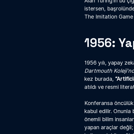
Alan Turing’in bu ç
istersen, başrolünde
The Imitation Game (
1956: Ya
1956 yılı, yapay zek
Dartmouth Koleji’n
kez burada, 
“Artific
atıldı ve resmi litera
Konferansa öncülük
kabul edilir. Onunla
önemli bilim insanlar
yapan araçlar değil;