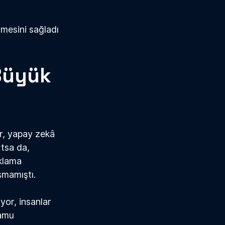
lmesini sağladı 
Büyük 
ar, yapay zek
â
rtsa da, 
aklama 
şmamıştı.
or, insanlar 
kamu 